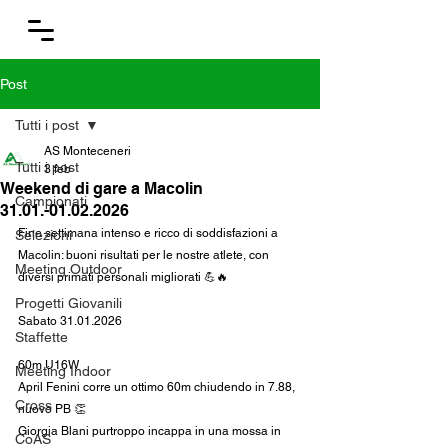
Post
Tutti i post
AS Monteceneri
Tutti i post
3 feb
Weekend di gare a Macolin
Campionati
31.01.-01.02.2026
Fine settimana intenso e ricco di soddisfazioni a 
Selezioni
Macolin: buoni risultati per le nostre atlete, con 
Meeting Outdoor
diversi primati personali migliorati 💪🔥
Progetti Giovanili
Sabato 31.01.2026
Staffette
60m U16W
Meeting Indoor
April Fenini corre un ottimo 60m chiudendo in 7.88, 
Cross
nuovo PB 👏
Giorgia Blani purtroppo incappa in una mossa in 
CoAS