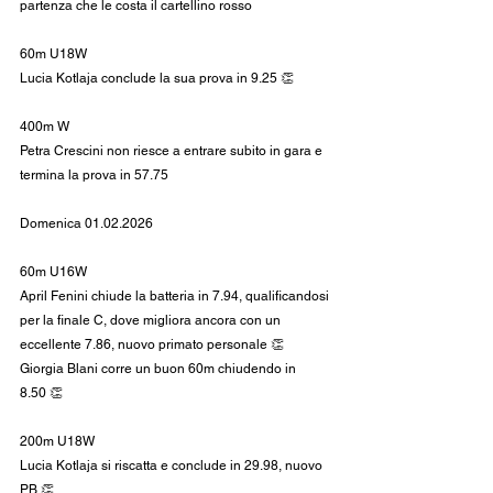
partenza che le costa il cartellino rosso
60m U18W
Lucia Kotlaja conclude la sua prova in 9.25 👏
400m W
Petra Crescini non riesce a entrare subito in gara e 
termina la prova in 57.75
Domenica 01.02.2026
60m U16W
April Fenini chiude la batteria in 7.94, qualificandosi 
per la finale C, dove migliora ancora con un 
eccellente 7.86, nuovo primato personale 👏
Giorgia Blani corre un buon 60m chiudendo in 
8.50 👏
200m U18W
Lucia Kotlaja si riscatta e conclude in 29.98, nuovo 
PB 👏