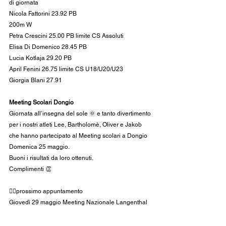
di giornata
Nicola Fattorini 23.92 PB
200m W
Petra Crescini 25.00 PB limite CS Assoluti
Elisa Di Domenico 28.45 PB
Lucia Kotlaja 29.20 PB
April Fenini 26.75 limite CS U18/U20/U23
Giorgia Blani 27.91
Meeting Scolari Dongio
Giornata all’insegna del sole 🌞 e tanto divertimento 
per i nostri atleti Lee, Bartholomè, Oliver e Jakob 
che hanno partecipato al Meeting scolari a Dongio 
Domenica 25 maggio.
Buoni i risultati da loro ottenuti.
Complimenti 👏
👉🏻prossimo appuntamento
Giovedì 29 maggio Meeting Nazionale Langenthal