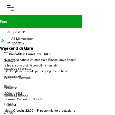
Post
Tutti i post
AS Monteceneri
Tutti i post
1 giu 2025
Weekend di Gare
Campionati
🏃‍♂️ 
BancaStato Grand Prix FTAL 2
Si è svolto sabato 24 maggio a Biasca, dove i nostri 
Selezioni
atleti si sono distinti con ottimi risultati!
Meeting Outdoor
👏 Complimenti a tutti per l’impegno e le belle 
prestazioni!
Progetti Giovanili
Staffette
Risultati:
600m U16M
Meeting Indoor
Lorenzo Cozzatti 1:39.47 PB
Cross
200m M
Noah Crescini 22.09🥉3º posto miglior prestazione 
CoAS