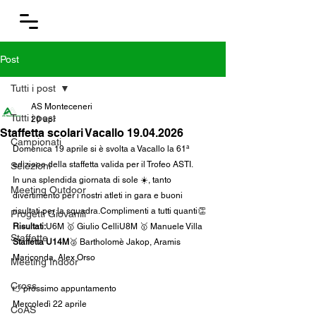
Post
Tutti i post
AS Monteceneri
Tutti i post
20 apr
Staffetta scolari Vacallo 19.04.2026
Campionati
Domenica 19 aprile si è svolta a Vacallo la 61ª 
edizione della staffetta valida per il Trofeo ASTI.
Selezioni
In una splendida giornata di sole ☀️, tanto 
Meeting Outdoor
divertimento per i nostri atleti in gara e buoni 
risultati per la squadra.Complimenti a tutti quanti👏
Progetti Giovanili
Risultati:
U6M 🥇 Giulio CelliU8M 🥇 Manuele Villa
Staffette
Staffetta U14M
🥈 Bartholomè Jakop, Aramis 
Mariconda, Alex Orso
Meeting Indoor
Cross
👉prossimo appuntamento
Mercoledì 22 aprile
CoAS