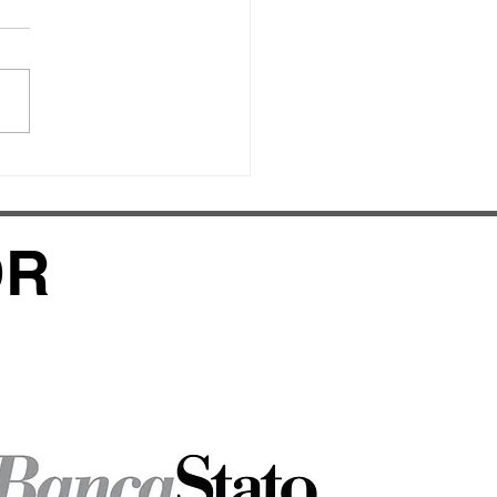
me prestazioni ai
ionati Ticinesi
anili Indoor di Gordola!
1.2026
OR