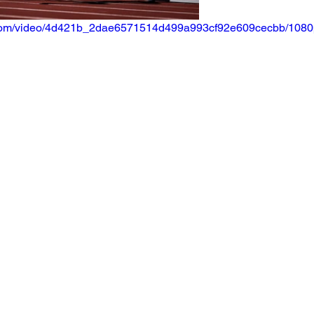
ic.com/video/4d421b_2dae6571514d499a993cf92e609cecbb/1080