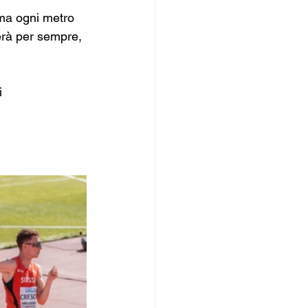
 ma ogni metro 
erà per sempre, 
i 