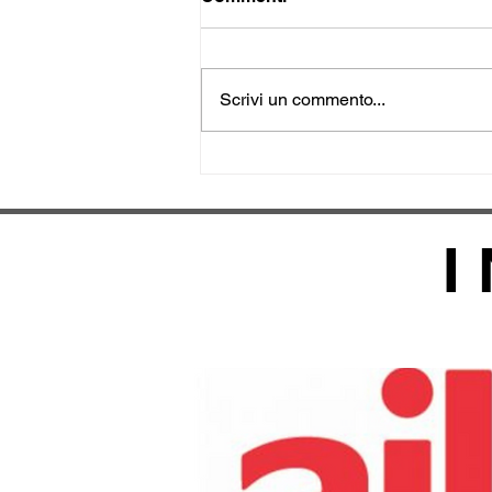
Scrivi un commento...
Campionati Svizzeri
Giovanili Indoor Macolin
21.-22.02.2026
I