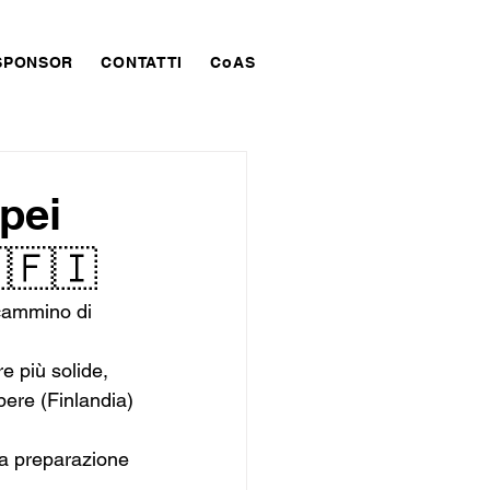
SPONSOR
CONTATTI
CoAS
pei
🇫🇮
 cammino di 
e più solide, 
pere (Finlandia)
 la preparazione 