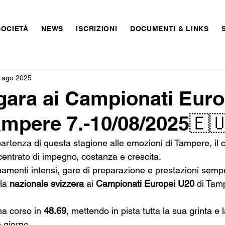
SOCIETÀ
NEWS
ISCRIZIONI
DOCUMENTI & LINKS
 ago 2025
gara ai Campionati Euro
ampere 7.-10/08/2025🇪
partenza di questa stagione alle emozioni di Tampere, il
entrato di impegno, costanza e crescita.
namenti intensi, gare di preparazione e prestazioni sempr
la
 nazionale svizzera
 ai 
Campionati Europei U20
 di Tam
a corso in 
48.69
, mettendo in pista tutta la sua grinta e
 giorno.