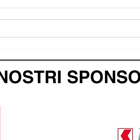
Petra Crescini
Otti
Campionessa Ticinese
Camp
200m Indoor! Gordola
Giov
24.01.2026
17.0
 NOSTRI SPONS