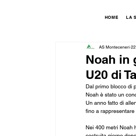
HOME
LA 
AS Monteceneri
22
Noah in 
U20 di T
Dal primo blocco di 
Noah è stato un conc
Un anno fatto di alle
fino a rappresentare 
Nei 400 metri Noah h
costruita giorno dopo