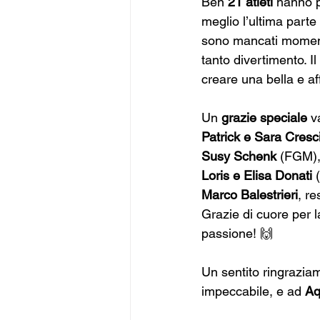
Ben 
21 atleti
 hanno p
meglio l’ultima parte
sono mancati momenti 
tanto divertimento. I
creare una bella e aff
Un 
grazie speciale
 v
Patrick e Sara Cresc
Susy Schenk
 (FGM)
Loris e Elisa Donati
 
Marco Balestrieri
, re
Grazie di cuore per la
passione! 🙌
Un sentito ringrazia
impeccabile, e ad 
Aq