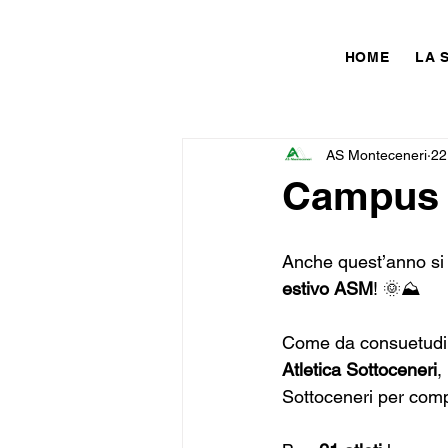
HOME
LA 
AS Monteceneri
22
Campus E
Anche quest’anno si è
estivo ASM
! 🌞⛰️
Come da consuetudine
Atletica Sottoceneri
,
Sottoceneri per compe