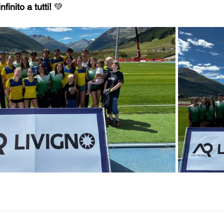
inito a tutti! 
💚