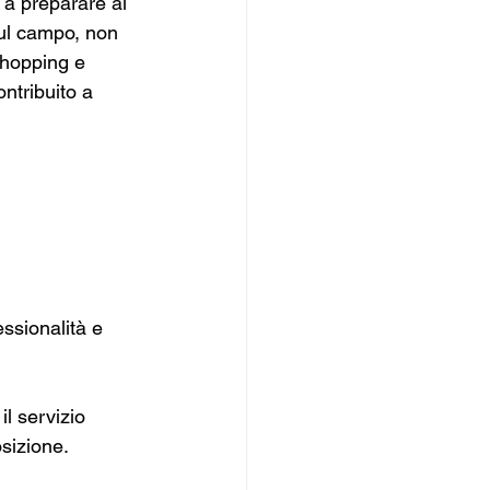
 a preparare al 
sul campo, non 
shopping e 
ntribuito a 
essionalità e 
il servizio 
osizione.