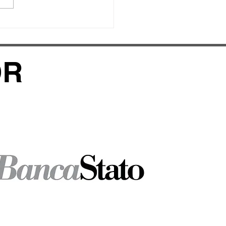
piadi Rivensi
6.2026
OR