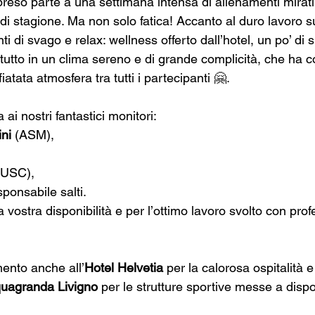
reso parte a una settimana intensa di allenamenti mirati
 di stagione. Ma non solo fatica! Accanto al duro lavoro 
di svago e relax: wellness offerto dall’hotel, un po’ di 
l tutto in un clima sereno e di grande complicità, che ha co
iatata atmosfera tra tutti i partecipanti 🤗.
a ai nostri fantastici monitori:
ini
 (ASM),
,
(USC),
sponsabile salti.
 vostra disponibilità e per l’ottimo lavoro svolto con prof
mento anche all’
Hotel Helvetia
 per la calorosa ospitalità e 
uagranda Livigno
 per le strutture sportive messe a disp