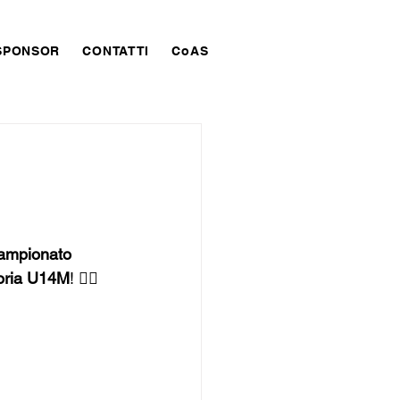
SPONSOR
CONTATTI
CoAS
ampionato 
goria U14M
! 🏃‍♂️