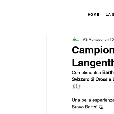
HOME
LA 
AS Monteceneri
10
Campiona
Langenth
Complimenti a 
Barth
Svizzero di Cross a 
🇨🇭
Una bella esperienz
Bravo Barth! 👏