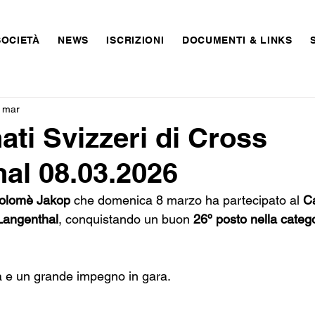
SOCIETÀ
NEWS
ISCRIZIONI
DOCUMENTI & LINKS
 mar
ti Svizzeri di Cross
al 08.03.2026
olomè Jakop
 che domenica 8 marzo ha partecipato al 
C
Langenthal
, conquistando un buon 
26º posto nella cate
a e un grande impegno in gara.