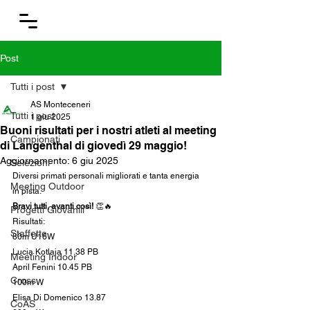
Post
Tutti i post
AS Monteceneri
Tutti i post
1 giu 2025
Buoni risultati per i nostri atleti al meeting
Campionati
di Langenthal di giovedì 29 maggio!
Aggiornamento:
6 giu 2025
Selezioni
Diversi primati personali migliorati e tanta energia 
Meeting Outdoor
in pista.
Bravi tutti, avanti così! 
👏🔥
Progetti Giovanili
Risultati:
Staffette
80m U16W
Lucia Kotlaja 11.38 PB
Meeting Indoor
April Fenini 10.45 PB
Cross
100m W
Elisa Di Domenico 13.87
CoAS