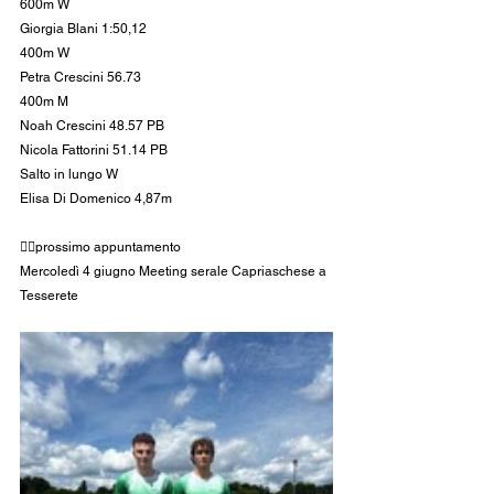
600m W
Giorgia Blani 1:50,12
400m W
Petra Crescini 56.73
400m M
Noah Crescini 48.57 PB
Nicola Fattorini 51.14 PB
Salto in lungo W
Elisa Di Domenico 4,87m
👉🏻prossimo appuntamento
Mercoledì 4 giugno Meeting serale Capriaschese a 
Tesserete